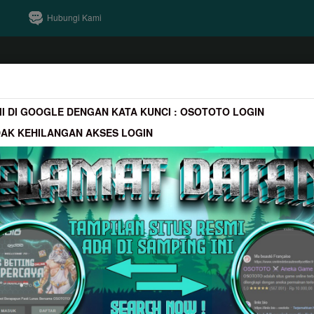
i
Hubungi Kami
EL
SLOT
LIVE CASINO
SPORT
SABUNG 
MI DI GOOGLE DENGAN KATA KUNCI : OSOTOTO LOGIN
DAK KEHILANGAN AKSES LOGIN