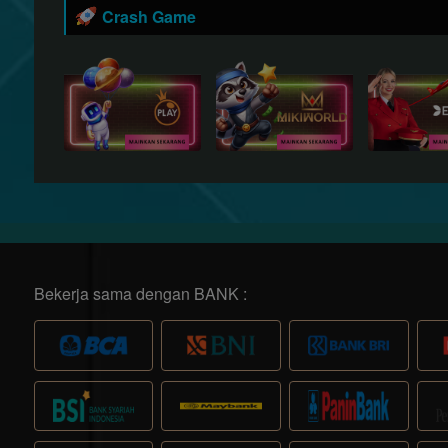
Crash Game
Bekerja sama dengan BANK :