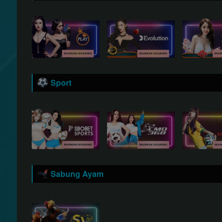
Sport
Sabung Ayam