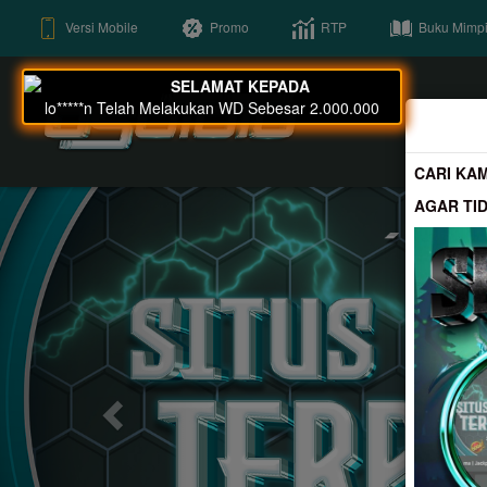
Versi Mobile
Promo
RTP
Buku Mimp
TOG
CARI KA
Previous
AGAR TI