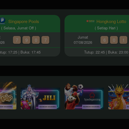
Singapore Pools
Hongkong Lotto
( Selasa, Jumat Off )
( Setiap Hari )
t
Jumat
7
9
0
7
6
0
1
026
07/08/2026
tup: 17:25 | Buka: 17:45
Tutup: 22:45 | Buka: 23:00