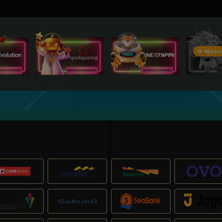
⚙ Main