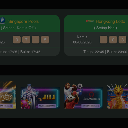
Singapore Pools
Hongkong Lotto
( Selasa, Kamis Off )
( Setiap Hari )
Kamis
0
7
1
5
1
0
8
026
06/08/2026
tup: 17:25 | Buka: 17:45
Tutup: 22:45 | Buka: 23:00