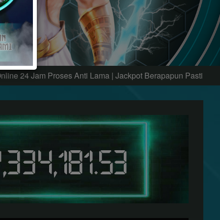
e 24 Jam Proses Anti Lama | Jackpot Berapapun Pasti Lunas 
,334,196.53