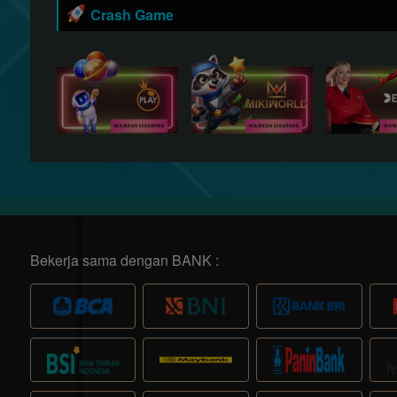
Crash Game
Bekerja sama dengan BANK :