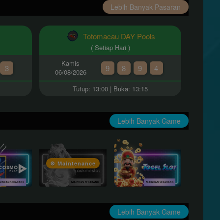
Lebih Banyak Pasaran
Totomacau DAY Pools
( Setiap Hari )
Kamis
3
9
8
9
4
06/08/2026
Tutup: 13:00 | Buka: 13:15
Lebih Banyak Game
⚙ Maintenance
Lebih Banyak Game