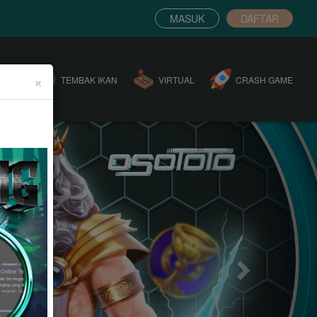
MASUK
DAFTAR
×
AYAM
TEMBAK IKAN
VIRTUAL
CRASH GAME
Next