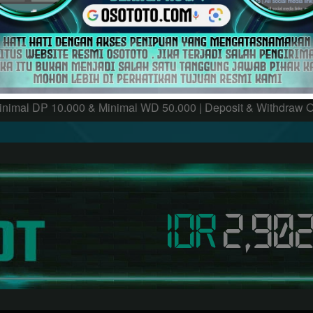
l DP 10.000 & Minimal WD 50.000 | Deposit & Withdraw Onlin
IDR
2,902