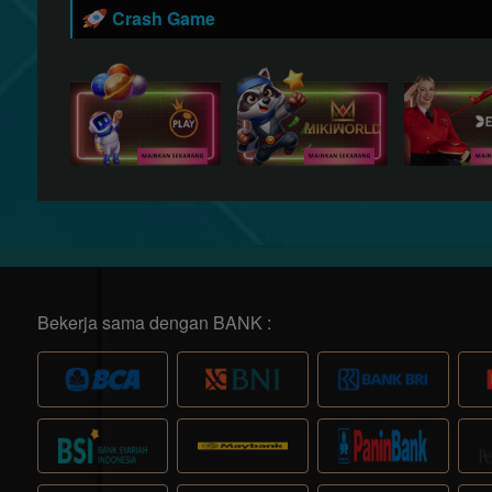
Crash Game
Bekerja sama dengan BANK :