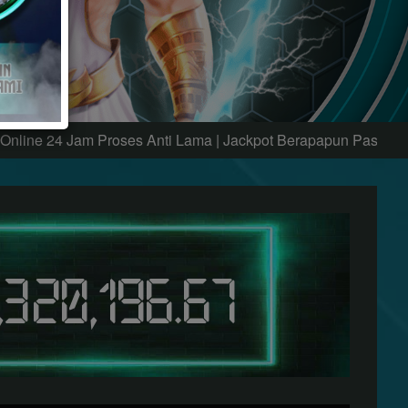
ne 24 Jam Proses Anti Lama | Jackpot Berapapun Pasti Lunas
,320,211.67