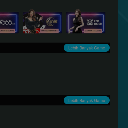
Lebih Banyak Game
Lebih Banyak Game