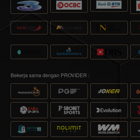
Bekerja sama dengan PROVIDER :