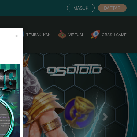
MASUK
DAFTAR
×
AYAM
TEMBAK IKAN
VIRTUAL
CRASH GAME
Next