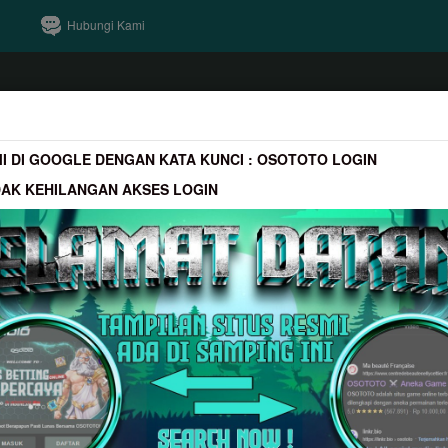
i
Hubungi Kami
EL
SLOT
LIVE CASINO
SPORT
SABUNG 
MI DI GOOGLE DENGAN KATA KUNCI : OSOTOTO LOGIN
DAK KEHILANGAN AKSES LOGIN