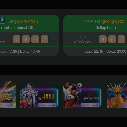
Singapore Pools
Hongkong Lotto
( Selasa, Jumat Off )
( Setiap Hari )
t
Jumat
7
9
0
7
6
0
1
026
07/08/2026
tup: 17:25 | Buka: 17:45
Tutup: 22:45 | Buka: 23:00