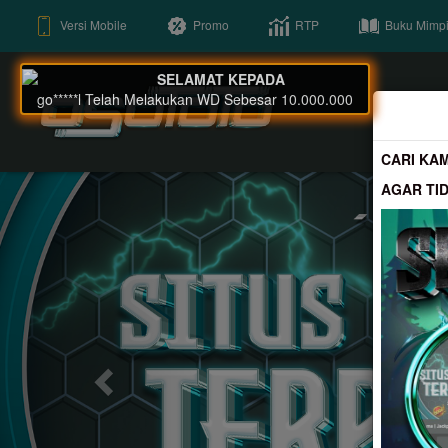
Versi Mobile
Promo
RTP
Buku Mimp
SELAMAT KEPADA
go*****l Telah Melakukan WD Sebesar 10.000.000
TOG
CARI KA
Previous
AGAR TI